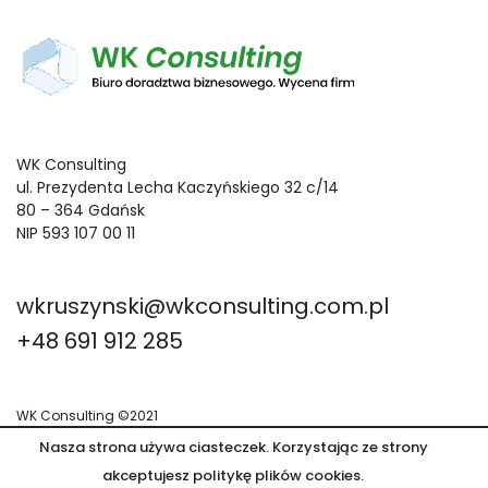
WK Consulting
ul. Prezydenta Lecha Kaczyńskiego 32 c/14
80 – 364 Gdańsk
NIP 593 107 00 11
wkruszynski@wkconsulting.com.pl
+48 691 912 285
WK Consulting ©2021
Polityka prywatności
Regulamin
Nasza strona używa ciasteczek. Korzystając ze strony
Designed & Powered: OK-Interactive
akceptujesz politykę plików cookies.