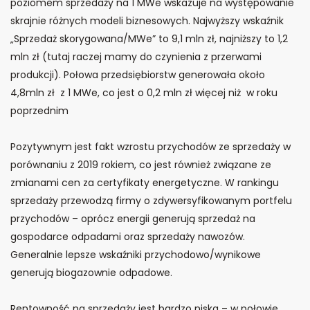
poziomem sprzedaży na 1 MWe wskazuje na występowanie
skrajnie różnych modeli biznesowych. Najwyższy wskaźnik
„Sprzedaż skorygowana/MWe” to 9,1 mln zł, najniższy to 1,2
mln zł (tutaj raczej mamy do czynienia z przerwami
produkcji). Połowa przedsiębiorstw generowała około
4,8mln zł z 1 MWe, co jest o 0,2 mln zł więcej niż w roku
poprzednim
Pozytywnym jest fakt wzrostu przychodów ze sprzedaży w
porównaniu z 2019 rokiem, co jest również związane ze
zmianami cen za certyfikaty energetyczne. W rankingu
sprzedaży przewodzą firmy o zdywersyfikowanym portfelu
przychodów – oprócz energii generują sprzedaż na
gospodarce odpadami oraz sprzedaży nawozów.
Generalnie lepsze wskaźniki przychodowo/wynikowe
generują biogazownie odpadowe.
Rentowność na sprzedaży jest bardzo niska – w połowie