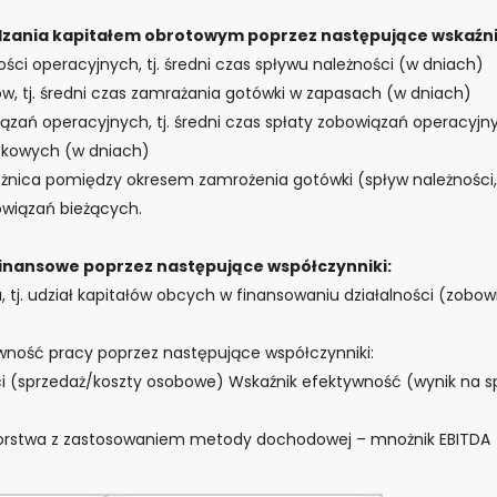
dzania kapitałem obrotowym poprzez następujące wskaźni
ści operacyjnych, tj. średni czas spływu należności (w dniach)
, tj. średni czas zamrażania gotówki w zapasach (w dniach)
zań operacyjnych, tj. średni czas spłaty zobowiązań operacyjny
tkowych (w dniach)
. różnica pomiędzy okresem zamrożenia gotówki (spływ należnośc
wiązań bieżących.
finansowe poprzez następujące współczynniki:
, tj. udział kapitałów obcych w finansowaniu działalności (zobowi
wność pracy poprzez następujące współczynniki:
ci (sprzedaż/koszty osobowe) Wskaźnik efektywność (wynik na s
iorstwa z zastosowaniem metody dochodowej – mnożnik EBITDA