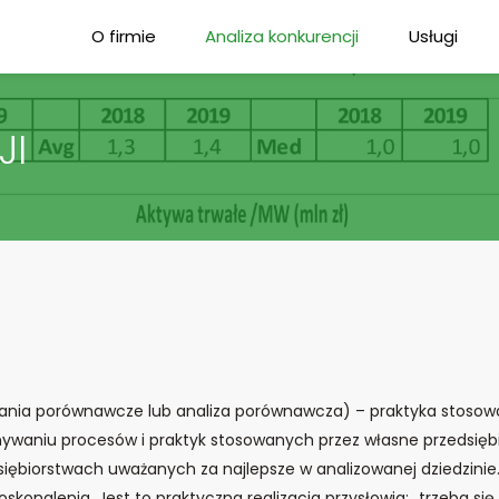
O firmie
Analiza konkurencji
Usługi
JI
nia porównawcze lub analiza porównawcza) – praktyka stosowa
ywaniu procesów i praktyk stosowanych przez własne przedsiębi
ębiorstwach uważanych za najlepsze w analizowanej dziedzinie. 
skonalenia. Jest to praktyczna realizacja przysłowia: „trzeba si