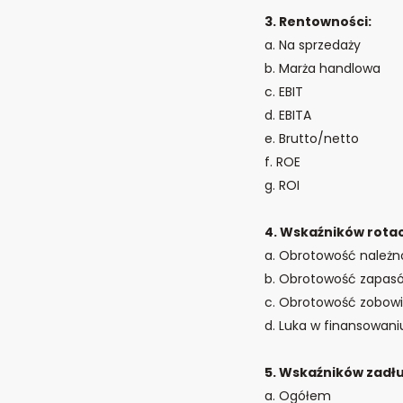
3. Rentowności:
a. Na sprzedaży
b. Marża handlowa
c. EBIT
d. EBITA
e. Brutto/netto
f. ROE
g. ROI
4. Wskaźników rotacj
a. Obrotowość należn
b. Obrotowość zapas
c. Obrotowość zobow
d. Luka w finansowani
5. Wskaźników zadłu
a. Ogółem