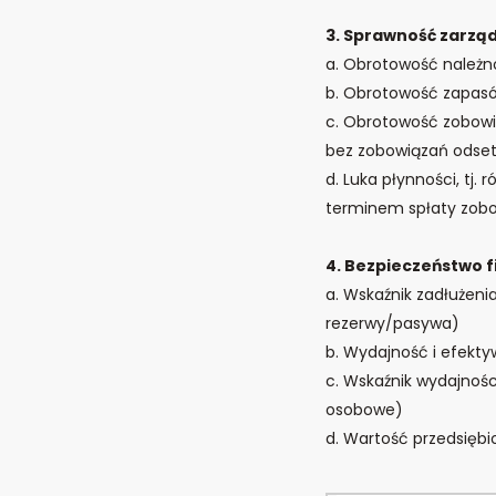
3. Sprawność zarzą
a. Obrotowość należno
b. Obrotowość zapasów
c. Obrotowość zobowią
bez zobowiązań odse
d. Luka płynności, tj
terminem spłaty zobo
4. Bezpieczeństwo 
a. Wskaźnik zadłużenia
rezerwy/pasywa)
b. Wydajność i efekty
c. Wskaźnik wydajnoś
osobowe)
d. Wartość przedsięb