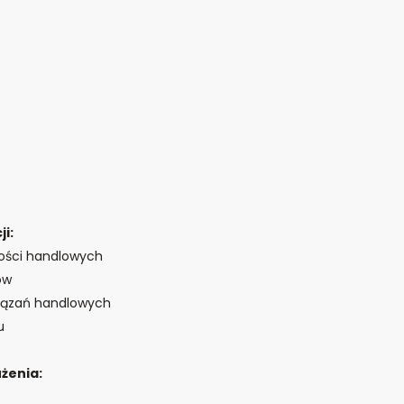
i:
ości handlowych
ów
iązań handlowych
u
żenia: