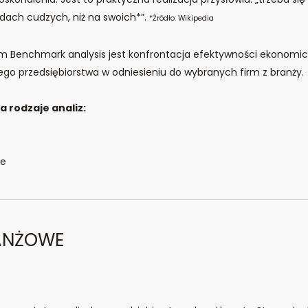
ędach cudzych, niż na swoich*”.
*Źródło: Wikipedia
em Benchmark analysis jest konfrontacja efektywności ekonomi
go przedsiębiorstwa w odniesieniu do wybranych firm z branży.
 rodzaje analiz:
ne
RANŻOWE