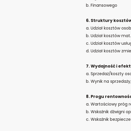
b. Finansowego
6. Struktury kosztó
a. Udział kosztów os
b. Udział kosztów mat.
c. Udział kosztów usł
d. Udział kosztów zmi
7. Wydajność i efe
a. Sprzedaż/koszty o
b. Wynik na sprzedaż
8. Progu rentownośc
a. Wartościowy próg 
b. Wskaźnik dźwigni o
c. Wskaźnik bezpiecz