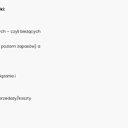
ki:
ch – czyli bieżących
i, poziom zapasów) a
ązania i
przedaży/koszty