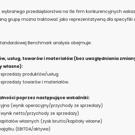
wybranego przedsiębiorstwa na tle firm konkurencyjnych wska
ną grupę można traktować jako reprezentatywną dla specyfiki d
 standardowej Benchmark analysis obejmuje:
ów, usług, towarów i materiałów (bez uwzględniania zmian
y własne):
 sprzedaży produktów/usług
sprzedaży towarów i materiałów.
alności poprzez następujące wskaźniki:
yjna (wynik operacyjny/przychody ze sprzedaży)
(wynik netto/przychody ze sprzedaży)
apitałów własnych (zysk brutto/kapitały własne)
majątku (EBITDA/aktywa)