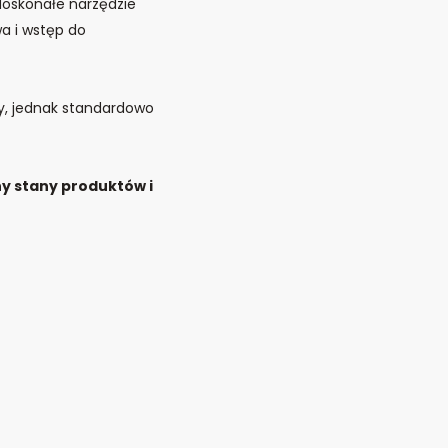
doskonałe narzędzie
a i wstęp do
ży, jednak standardowo
ny stany produktów i