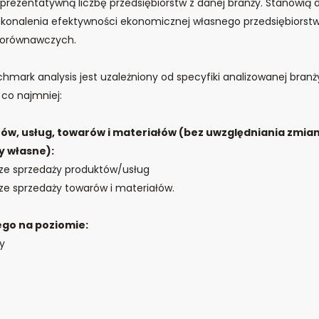
prezentatywną liczbę przedsiębiorstw z danej branży. Stanowią 
konalenia efektywności ekonomicznej własnego przedsiębiorstw
porównawczych.
hmark analysis jest uzależniony od specyfiki analizowanej bran
co najmniej:
ów, usług, towarów i materiałów (bez uwzględniania zmia
y własne):
ze sprzedaży produktów/usług
ze sprzedaży towarów i materiałów.
ego na poziomie:
y