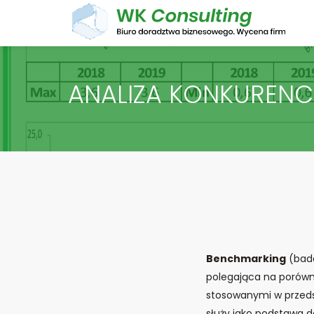
ANALIZA KONKURENC
Benchmarking
(bada
polegająca na porówn
stosowanymi w przedsi
służy jako podstawa do