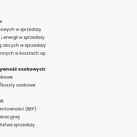
w:
obowych w sprzedaży
 i energii w sprzedaży
ug obcych w sprzedaży
ennych w kosztach op.
ktywność osobowych:
sobowe
y/koszty osobowe
i:
rentowności (BEP)
peracyjnej
eństwa sprzedaży