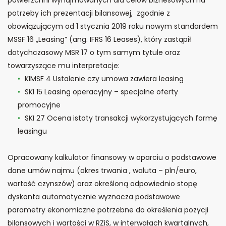
powierzchni wynajmowanych dla celów biznesowych na
potrzeby ich prezentacji bilansowej, zgodnie z
obowiązującym od 1 stycznia 2019 roku nowym standardem
MSSF 16 „Leasing” (ang. IFRS 16 Leases), który zastąpił
dotychczasowy MSR 17 o tym samym tytule oraz
towarzyszące mu interpretacje:
KIMSF 4 Ustalenie czy umowa zawiera leasing
SKI 15 Leasing operacyjny – specjalne oferty
promocyjne
SKI 27 Ocena istoty transakcji wykorzystujących formę
leasingu
Opracowany kalkulator finansowy w oparciu o podstawowe
dane umów najmu (okres trwania , waluta – pln/euro,
wartość czynszów) oraz określoną odpowiednio stopę
dyskonta automatycznie wyznacza podstawowe
parametry ekonomiczne potrzebne do określenia pozycji
bilansowych i wartości w RZiS, w interwałach kwartalnych,