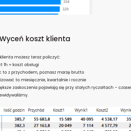
 Wyceń koszt klienta
klienta możesz teraz policzyć:
t 1h = koszt obsługi
c to z przychodem, poznasz marżę brutto
izować to miesięcznie, kwartalnie i rocznie
ększe zaskoczenia pojawiają się przy stałych ryczałtach – czas
zewidywaliśmy.