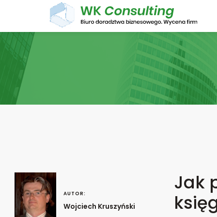
Jak 
AUTOR:
księ
Wojciech Kruszyński