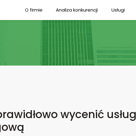
O firmie
Analiza konkurencji
Usługi
prawidłowo wycenić usłu
gową