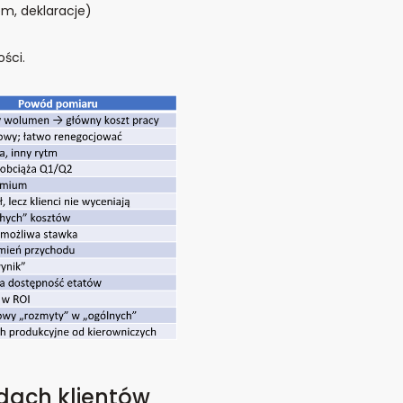
em, deklaracje)
ści.
odach klientów