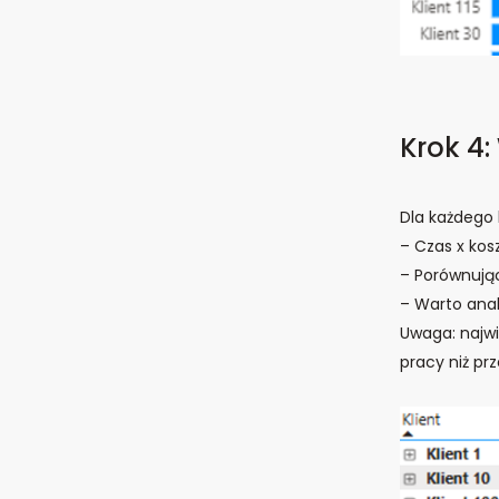
Krok 4:
Dla każdego 
– Czas x kosz
– Porównują
– Warto anal
Uwaga: najwi
pracy niż pr