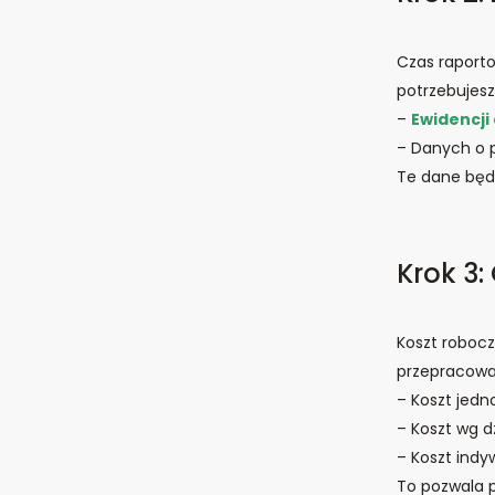
Czas raporto
potrzebujesz
–
Ewidencji
– Danych o p
Te dane będą
Krok 3:
Koszt robocz
przepracowan
– Koszt jedn
– Koszt wg d
– Koszt indy
To pozwala p