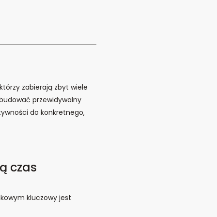
którzy zabierają zbyt wiele
 i budować przewidywalny
ktywności do konkretnego,
ją czas
nkowym kluczowy jest