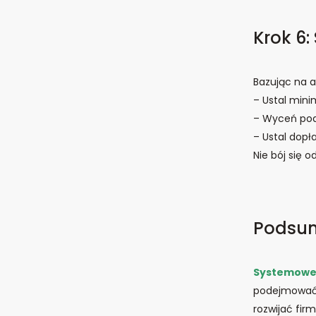
Krok 6:
Bazując na a
– Ustal min
– Wyceń pod
– Ustal dopł
Nie bój się o
Podsu
Systemow
podejmować l
rozwijać firm