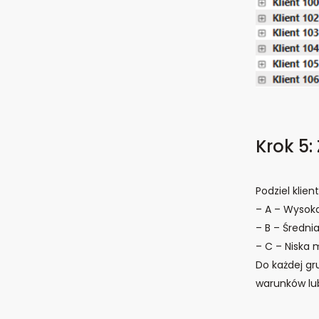
Krok 5:
Podziel klien
– A – Wysoka
– B – Średni
– C – Niska 
Do każdej gru
warunków lub