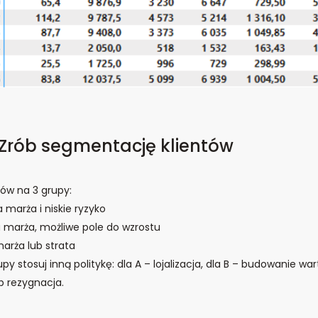
 Zrób segmentację klientów
tów na 3 grupy:
 marża i niskie ryzyko
a marża, możliwe pole do wzrostu
marża lub strata
py stosuj inną politykę: dla A – lojalizacja, dla B – budowanie wa
 rezygnacja.