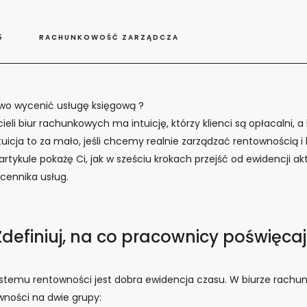
5
RACHUNKOWOŚĆ ZARZĄDCZA
owo wycenić usługę księgową ?
ieli biur rachunkowych ma intuicję, którzy klienci są opłacalni, a 
ntuicja to za mało, jeśli chcemy realnie zarządzać rentownością
artykule pokażę Ci, jak w sześciu krokach przejść od ewidencji a
cennika usług.
 Zdefiniuj, na co pracownicy poświęca
stemu rentowności jest dobra ewidencja czasu. W biurze rachu
wności na dwie grupy: