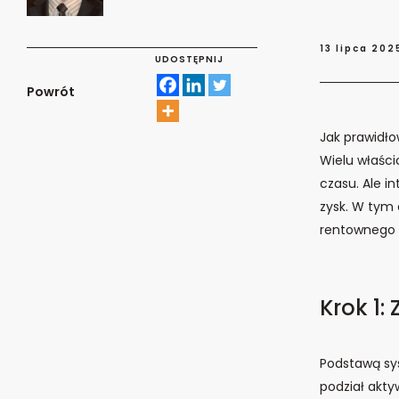
13 lipca 202
UDOSTĘPNIJ
Powrót
Jak prawidł
Wielu właścic
czasu. Ale i
zysk. W tym 
rentownego 
Krok 1:
Podstawą sy
podział akty