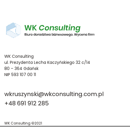
WK Consulting
ul. Prezydenta Lecha Kaczyńskiego 32 c/14
80 – 364 Gdańsk
NIP 593 107 00 11
wkruszynski@wkconsulting.com.pl
+48 691 912 285
WK Consulting ©2021
Polityka prywatności
Regulamin